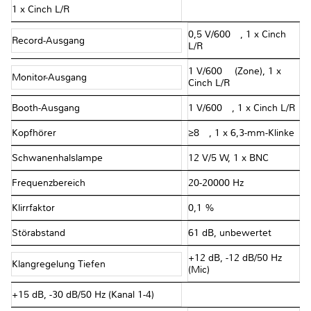
1 x Cinch L/R
0,5 V/600 Ω, 1 x Cinch
Record-Ausgang
L/R
1 V/600 Ω (Zone), 1 x
Monitor-Ausgang
Cinch L/R
Booth-Ausgang
1 V/600 Ω, 1 x Cinch L/R
Kopfhörer
≥8 Ω, 1 x 6,3-mm-Klinke
Schwanenhalslampe
12 V/5 W, 1 x BNC
Frequenzbereich
20-20000 Hz
Klirrfaktor
0,1 %
Störabstand
61 dB, unbewertet
+12 dB, -12 dB/50 Hz
Klangregelung Tiefen
(Mic)
+15 dB, -30 dB/50 Hz (Kanal 1-4)