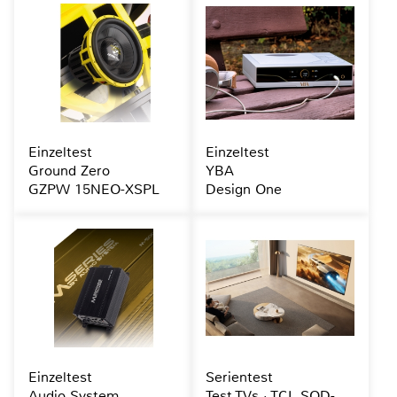
Einzeltest
Einzeltest
Ground Zero
YBA
GZPW 15NEO-XSPL
Design One
Einzeltest
Serientest
Audio System
Test TVs · TCL SQD-