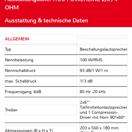
OHM
Ausstattung & technische Daten
ALLGEMEIN
Typ
Beschallungslautsprecher
Nennbelastung
100 W/RMS
Nennschalldruck
93 dB/1 W/1 m
max. Schalldruck
113 dB
Frequenzgang -6dB
85 Hz -20 kHz
2x6"“
Tiefmitteltonlautsprecher
Treiber
und 1 Compression-
Driver mit Horn 90°x60°
203 x 550 x 180 mm
Abmessungen (B x H x T)