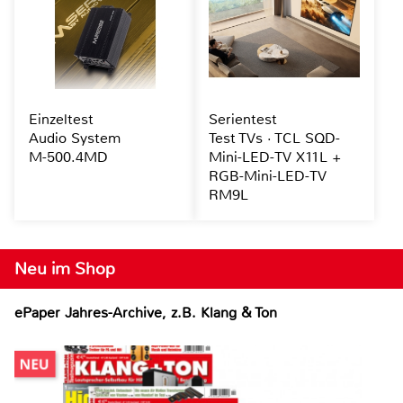
Einzeltest
Serientest
Audio System
Test TVs · TCL SQD-
M-500.4MD
Mini-LED-TV X11L +
RGB-Mini-LED-TV
RM9L
Neu im Shop
ePaper Jahres-Archive, z.B. Klang & Ton