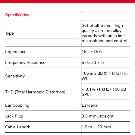
Specification
Set of ultra-mini, high
quality alumium alloy
Type
earbuds with an in-line
microphone and control.
Impedance
16Ω ±15%
Frequency Response
5 Hz 23 kHz
105 ± 3 dB @ 1 kHz (1m
Sensitivity
W)
< 0.1% (1 kHz / 100 dB
THD (Total Harmonic Distortion)
SPL)
Ear Coupling
Ear-canal
Jack Plug
3.5 mm, straight
Cable Length
1.2 m ± 20 mm