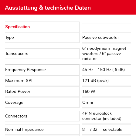
Ausstattung & technische Daten
Specification
Type
Passive subwoofer
6" neodymium magnet
Transducers
woofers / 6" passive
radiator
Frequency Response
45 Hz – 150 Hz (-6 dB)
Maximum SPL
121 dB (peak)
Rated Power
160 W
Coverage
Omni
4PIN euroblock
Connectors
connector (included)
Nominal Impedance
8 Ω / 32 Ω selectable