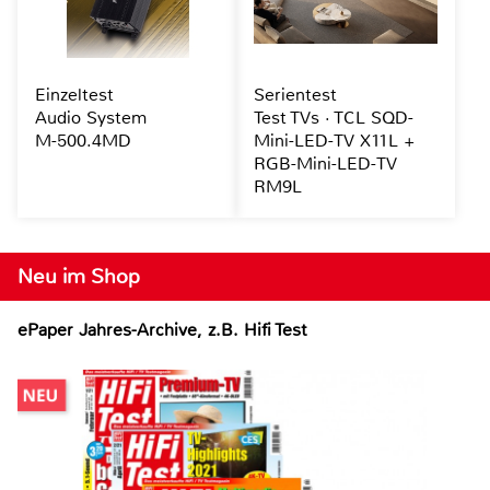
Einzeltest
Serientest
Audio System
Test TVs · TCL SQD-
M-500.4MD
Mini-LED-TV X11L +
RGB-Mini-LED-TV
RM9L
Neu im Shop
ePaper Jahres-Archive, z.B. Hifi Test