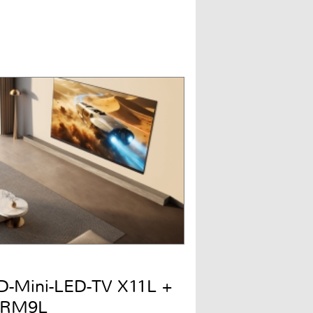
QD-Mini-LED-TV X11L +
 RM9L