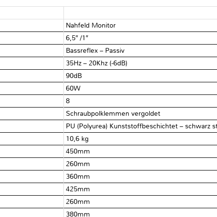
Nahfeld Monitor
6,5″ /1″
Bassreflex – Passiv
35Hz – 20Khz (-6dB)
90dB
60W
8 Ω
Schraubpolklemmen vergoldet
PU (Polyurea) Kunststoffbeschichtet – schwarz st
10,6 kg
450mm
260mm
360mm
425mm
260mm
380mm