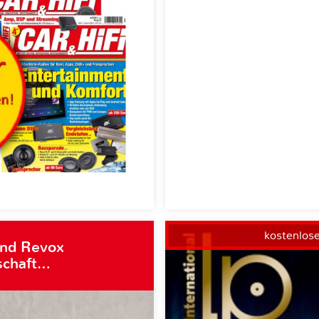
kostenlos
und Revox
schaft…