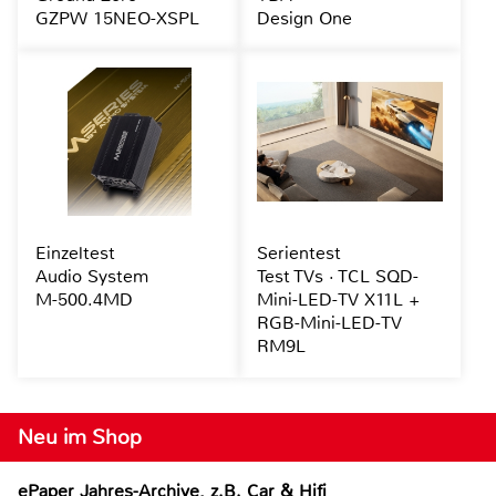
GZPW 15NEO-XSPL
Design One
Einzeltest
Serientest
Audio System
Test TVs · TCL SQD-
M-500.4MD
Mini-LED-TV X11L +
RGB-Mini-LED-TV
RM9L
Neu im Shop
ePaper Jahres-Archive, z.B. Car & Hifi