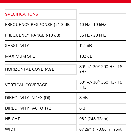
SPECIFICATIONS
FREQUENCY RESPONSE (+/- 3 dB)
40 Hz - 19 kHz
FREQUENCY RANGE (-10 dB)
35 Hz - 20 kHz
SENSITIVITY
112 dB
MAXIMUM SPL
132 dB
80° +/- 20º 200 Hz - 16
HORIZONTAL COVERAGE
kHz
50° +/- 30º 350 Hz - 16
VERTICAL COVERAGE
kHz
DIRECTIVITY INDEX (DI)
8 dB
DIRECTIVITY FACTOR (Q)
6.3
HEIGHT
98” (248.92cm)
WIDTH
67.25” (170.8cm) front