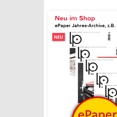
Neu im Shop
ePaper Jahres-Archive, z.B.