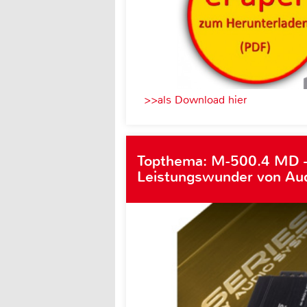
>>als Download hier
Topthema: M-500.4 MD 
Leistungswunder von Au