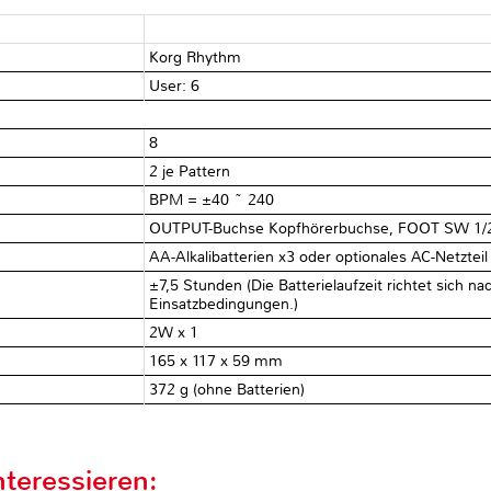
Korg Rhythm
User: 6
8
2 je Pattern
BPM = ±40 ~ 240
OUTPUT-Buchse Kopfhörerbuchse, FOOT SW 1/
AA-Alkalibatterien x3 oder optionales AC-Netzteil
±7,5 Stunden (Die Batterielaufzeit richtet sich 
Einsatzbedingungen.)
2W x 1
165 x 117 x 59 mm
372 g (ohne Batterien)
teressieren: