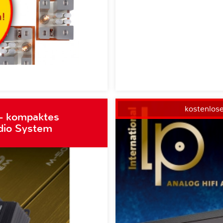
kostenlos
– kompaktes
dio System