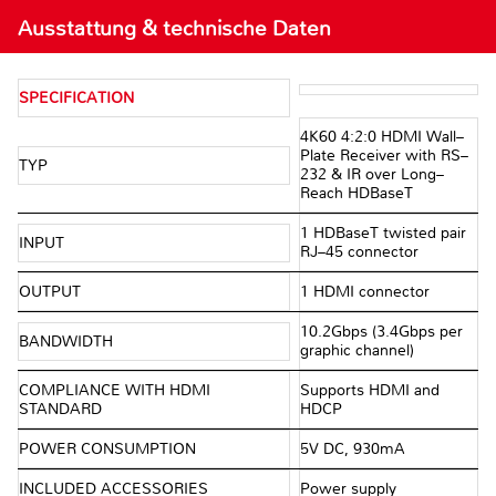
Ausstattung & technische Daten
SPECIFICATION
4K60 4:2:0 HDMI Wall–
Plate Receiver with RS–
TYP
232 & IR over Long–
Reach HDBaseT
1 HDBaseT twisted pair
INPUT
RJ–45 connector
OUTPUT
1 HDMI connector
10.2Gbps (3.4Gbps per
BANDWIDTH
graphic channel)
COMPLIANCE WITH HDMI
Supports HDMI and
STANDARD
HDCP
POWER CONSUMPTION
5V DC, 930mA
INCLUDED ACCESSORIES
Power supply