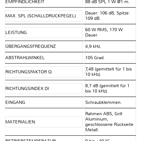
EMPFINDLICHKEIT
88 dB SPL 1 W @1 m.
Dauer: 106 dB, Spitze:
MAX. SPL (SCHALLDRUCKPEGEL)
109 dB.
60 W RMS, 170 W
LEISTUNG
Dauer.
ÜBERGANGSFREQUENZ
4,9 kHz.
ABSTRAHLWINKEL
105 Grad.
7,48 (gemittelt für 1 bis
RICHTUNGSFAKTOR Q
10 kHz).
8,7 dB (gemittelt für 1
RICHTUNGSINDEX DI
bis 10 kHz).
EINGANG
Schraubklemmen.
Rahmen ABS, Grill
Aluminium,
MATERIALIEN
geschlossene Rückseite
Metall.