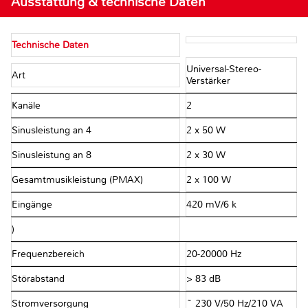
Ausstattung & technische Daten
Technische Daten
Universal-Stereo-
Art
Verstärker
Kanäle
2
Sinusleistung an 4 Ω
2 x 50 W
Sinusleistung an 8 Ω
2 x 30 W
Gesamtmusikleistung (PMAX)
2 x 100 W
Eingänge
420 mV/6 kΩ
)
Frequenzbereich
20-20000 Hz
Störabstand
> 83 dB
Stromversorgung
~ 230 V/50 Hz/210 VA