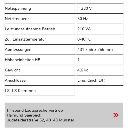
Netzspannung
~ 230 V
Netzfrequenz
50 Hz
Leistungsaufnahme Betrieb
210 VA
Zul. Einsatztemperatur
0-40 °C
Abmessungen
431 x 55 x 255 mm
Höheneinheiten HE
1
Gewicht
4,6 kg
Anschlüsse
Line: Cinch L/R
LS: LS-Klemmen
hifisound Lautsprechervertrieb
Raimund Saerbeck
Jüdefelderstraße 52,
48143 Münster