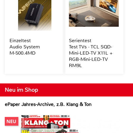
Einzeltest
Serientest
Audio System
Test TVs · TCL SQD-
M-500.4MD
Mini-LED-TV X11L +
RGB-Mini-LED-TV
RM9L
Neu im Shop
ePaper Jahres-Archive, z.B. Klang & Ton