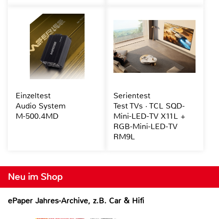
Einzeltest
Serientest
Audio System
Test TVs · TCL SQD-
M-500.4MD
Mini-LED-TV X11L +
RGB-Mini-LED-TV
RM9L
Neu im Shop
ePaper Jahres-Archive, z.B. Car & Hifi