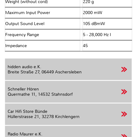
Weight (without cord)
220 g
Maximum Input Power
2000 mW
Output Sound Level
105 dBmW
Frequency Range
5 - 28,000 Hz I
Impedance
45 Ω
hidden audio e.K.
Breite Straße 27,
06449 Aschersleben
Schneller Hören
Quermathe 11,
14532 Stahnsdorf
Car Hifi Store Bünde
Hüllerstrasse 21,
32278 Kirchlengern
Radio Maurer e.K.