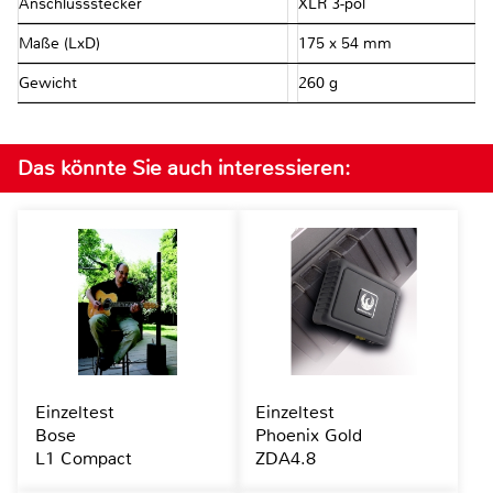
Anschlussstecker
XLR 3-pol
Maße (LxD)
175 x 54 mm
Gewicht
260 g
Das könnte Sie auch interessieren:
Einzeltest
Einzeltest
Bose
Phoenix Gold
L1 Compact
ZDA4.8