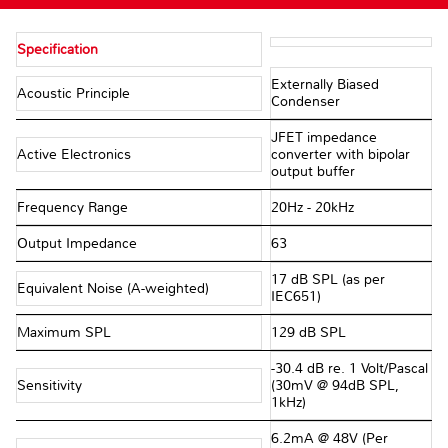
Specification
Externally Biased
Acoustic Principle
Condenser
JFET impedance
Active Electronics
converter with bipolar
output buffer
Frequency Range
20Hz - 20kHz
Output Impedance
63Ω
17 dB SPL (as per
Equivalent Noise (A-weighted)
IEC651)
Maximum SPL
129 dB SPL
-30.4 dB re. 1 Volt/Pascal
Sensitivity
(30mV @ 94dB SPL,
1kHz)
6.2mA @ 48V (Per