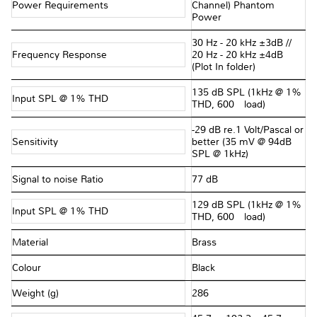
Power Requirements
Channel) Phantom
Power
30 Hz - 20 kHz ±3dB //
Frequency Response
20 Hz - 20 kHz ±4dB
(Plot In folder)
135 dB SPL (1kHz @ 1%
Input SPL @ 1% THD
THD, 600Ω load)
-29 dB re.1 Volt/Pascal or
Sensitivity
better (35 mV @ 94dB
SPL @ 1kHz)
Signal to noise Ratio
77 dB
129 dB SPL (1kHz @ 1%
Input SPL @ 1% THD
THD, 600Ω load)
Material
Brass
Colour
Black
Weight (g)
286