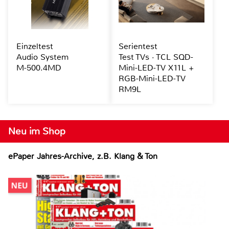
Einzeltest
Serientest
Audio System
Test TVs · TCL SQD-
M-500.4MD
Mini-LED-TV X11L +
RGB-Mini-LED-TV
RM9L
Neu im Shop
ePaper Jahres-Archive, z.B. Klang & Ton