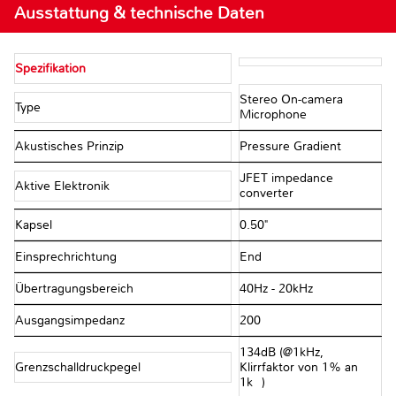
Ausstattung & technische Daten
Spezifikation
Stereo On-camera
Type
Microphone
Akustisches Prinzip
Pressure Gradient
JFET impedance
Aktive Elektronik
converter
Kapsel
0.50"
Einsprechrichtung
End
Übertragungsbereich
40Hz - 20kHz
Ausgangsimpedanz
200Ω
134dB (@1kHz,
Grenzschalldruckpegel
Klirrfaktor von 1% an
1kΩ)