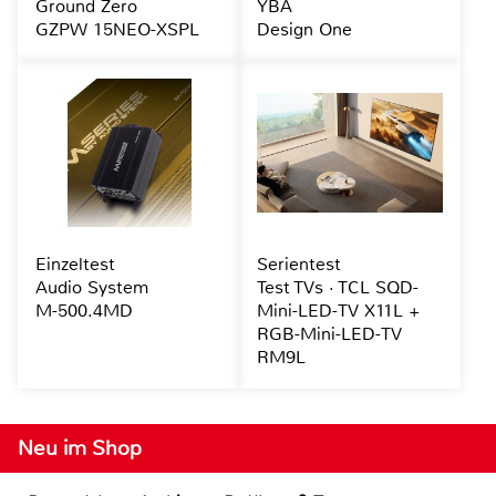
Ground Zero
YBA
GZPW 15NEO-XSPL
Design One
Einzeltest
Serientest
Audio System
Test TVs · TCL SQD-
M-500.4MD
Mini-LED-TV X11L +
RGB-Mini-LED-TV
RM9L
Neu im Shop