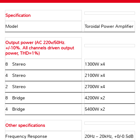
Specification
Model
Toroidal Power Amplifier
Output power (AC 220v/50Hz.
+/-10%. All channels driven output
power, THD=1%)
8Ω Stereo
1300W x4
4Ω Stereo
2100W x4
2Ω Stereo
2700W x4
8Ω Bridge
4200W x2
4Ω Bridge
5400W x2
Other specifications
Frequency Response
20Hz – 20kHz, +0/-0.5dB