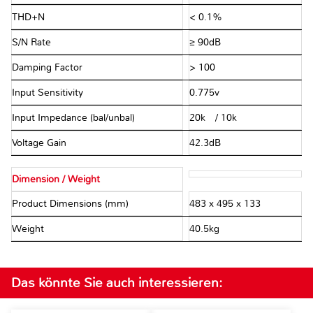
THD+N
< 0.1%
S/N Rate
≥ 90dB
Damping Factor
> 100
Input Sensitivity
0.775v
Input Impedance (bal/unbal)
20kΩ / 10kΩ
Voltage Gain
42.3dB
Dimension / Weight
Product Dimensions (mm)
483 x 495 x 133
Weight
40.5kg
Das könnte Sie auch interessieren: