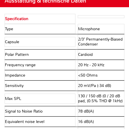
Ausstattung & technische Daten
Specification
Type
Microphone
2/3" Permanently-Biased
Capsule
Condenser
Polar Pattern
Cardioid
Frequency range
20 Hz - 20 kHz
Impedance
<50 Ohms
Sensitivity
20 mV/Pa (-34 dB)
130 / 150 dB (0 / 20 dB
Max SPL
pad, (0.5% THD @ 1kHz)
Signal to Noise Ratio
78 dB(A)
Equivalent noise level
16 dB(A)