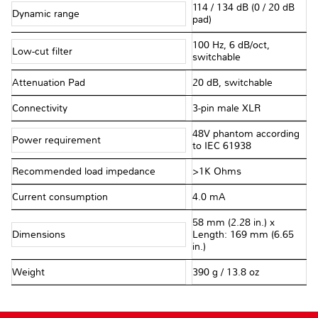
114 / 134 dB (0 / 20 dB
Dynamic range
pad)
100 Hz, 6 dB/oct,
Low-cut filter
switchable
Attenuation Pad
20 dB, switchable
Connectivity
3-pin male XLR
48V phantom according
Power requirement
to IEC 61938
Recommended load impedance
>1K Ohms
Current consumption
4.0 mA
58 mm (2.28 in.) x
Dimensions
Length: 169 mm (6.65
in.)
Weight
390 g / 13.8 oz