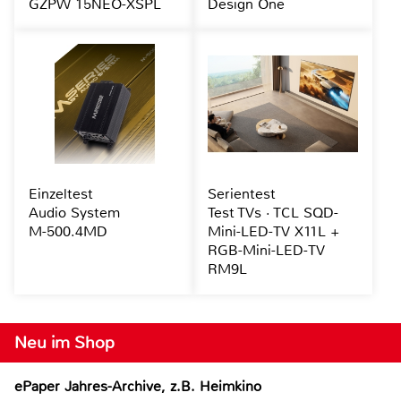
GZPW 15NEO-XSPL
Design One
Einzeltest
Serientest
Audio System
Test TVs · TCL SQD-
M-500.4MD
Mini-LED-TV X11L +
RGB-Mini-LED-TV
RM9L
Neu im Shop
ePaper Jahres-Archive, z.B. Heimkino