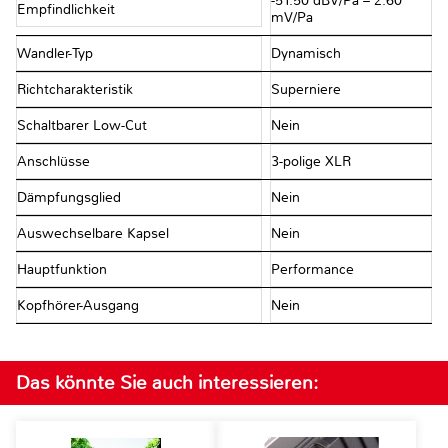
-51.50 dBV/Pa – 2.60
Empfindlichkeit
mV/Pa
Wandler-Typ
Dynamisch
Richtcharakteristik
Superniere
Schaltbarer Low-Cut
Nein
Anschlüsse
3-polige XLR
Dämpfungsglied
Nein
Auswechselbare Kapsel
Nein
Hauptfunktion
Performance
Kopfhörer-Ausgang
Nein
Das könnte Sie auch interessieren: