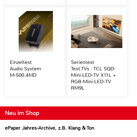
Einzeltest
Serientest
Audio System
Test TVs · TCL SQD-
M-500.4MD
Mini-LED-TV X11L +
RGB-Mini-LED-TV
RM9L
Neu im Shop
ePaper Jahres-Archive, z.B. Klang & Ton