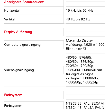
Anzeigbare Scanfrequenz
Horizontal
19 kHz bis 92 kHz
Vertikal
48 Hz bis 92 Hz
Display-Auflösung
Maximale Display-
Computersignaleingang
Auflösung: 1.920 × 1.200
Bildpunkte*3
480/60i, 576/50i,
480/60p, 576/50p,
720/60p, 720/50p,
Videosignaleingang
1.080/60i, 1.080/50i Nur
für digitales Signal
verfügbar: 1.080/60p,
1.080/50p, 1.080/24p
Farbsystem
NTSC3.58, PAL, SECAM,
Farbsystem
NTSC4.43, PAL-M, PAL-N