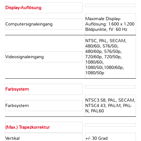
Display-Auflösung
Maximale Display-
Computersignaleingang
Auflösung: 1.600 x 1.200
Bildpunkte, fV: 60 Hz
NTSC, PAL, SECAM,
480/60i, 576/50i,
480/60p, 576/50p,
Videosignaleingang
720/60p, 720/50p,
1080/60i,
1080/50i,1080/60p,
1080/50p
Farbsystem
NTSC3.58, PAL, SECAM,
Farbsystem
NTSC4.43, PAL-M, PAL-
N, PAL60
(Max.) Trapezkorrektur
Vertikal
+/- 30 Grad