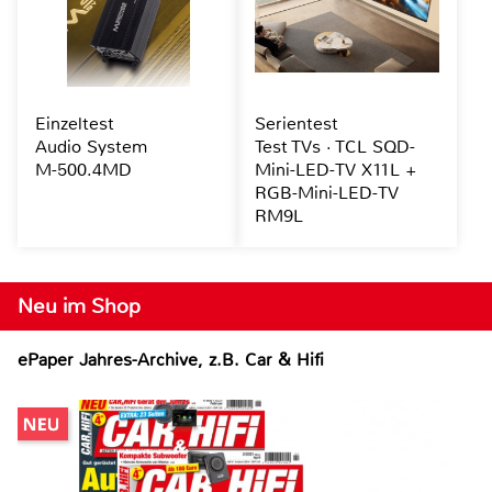
Einzeltest
Serientest
Audio System
Test TVs · TCL SQD-
M-500.4MD
Mini-LED-TV X11L +
RGB-Mini-LED-TV
RM9L
Neu im Shop
ePaper Jahres-Archive, z.B. Car & Hifi