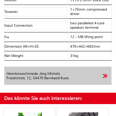
Woofer
1×15"(75mm voice coil)
1×75mm compressed
Tweeter
driver
two paralleled 4-core
Input Connection
speakon terminal
12－M8 lifting point
Fix
Dimension (W×H×D)
470×442×692mm
Net Weight
31kg
Heimkinoschmiede Jörg Michels
Friedrichstr, 12,
54470 Bernkastl-Kues
Das könnte Sie auch interessieren: