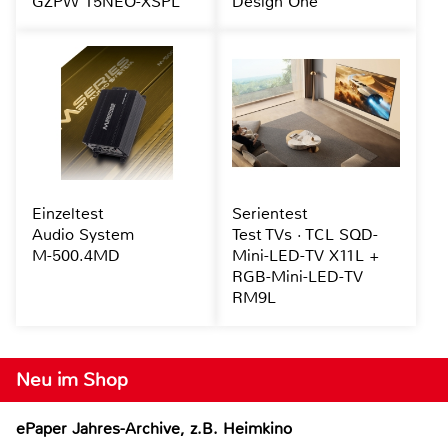
GZPW 15NEO-XSPL
Design One
Einzeltest
Serientest
Audio System
Test TVs · TCL SQD-
M-500.4MD
Mini-LED-TV X11L +
RGB-Mini-LED-TV
RM9L
Neu im Shop
ePaper Jahres-Archive, z.B. Heimkino