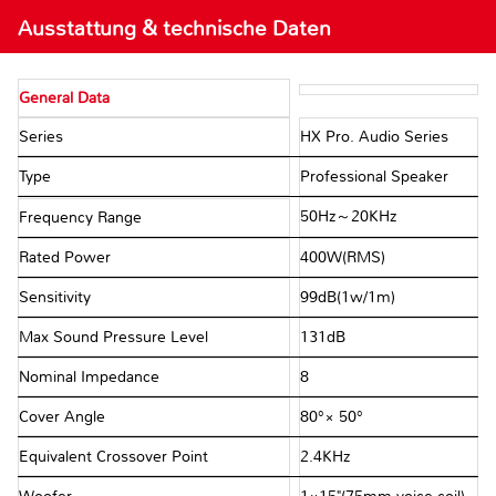
Ausstattung & technische Daten
General Data
Series
HX Pro. Audio Series
Type
Professional Speaker
50Hz～20KHz
Frequency Range
Rated Power
400W(RMS)
Sensitivity
99dB(1w/1m)
Max Sound Pressure Level
131dB
Nominal Impedance
8Ω
Cover Angle
80°× 50°
Equivalent Crossover Point
2.4KHz