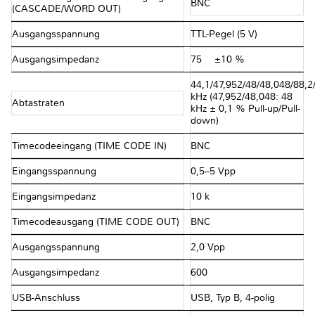
BNC
(CASCADE/WORD OUT)
Ausgangsspannung
TTL-Pegel (5 V)
Ausgangsimpedanz
75 Ω ±10 %
44,1/47,952/48/48,048/88,2
kHz (47,952/48,048: 48
Abtastraten
kHz ± 0,1 % Pull-up/Pull-
down)
Timecodeeingang (TIME CODE IN)
BNC
Eingangsspannung
0,5–5 Vpp
Eingangsimpedanz
10 kΩ
Timecodeausgang (TIME CODE OUT)
BNC
Ausgangsspannung
2,0 Vpp
Ausgangsimpedanz
600 Ω
USB-Anschluss
USB, Typ B, 4-polig