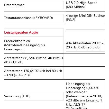
USB 2.0 High Speed
Datenformat
(480 MBit/s)
4-polige Mini-DIN-Buchse
Tastaturanschluss (KEYBOARD)
(PS/2)
Leistungsdaten Audio
Frequenzbereich
Alle Abtastraten 20 Hz –
(Mikrofon-/Lineeingang bis
20 kHz, 0 dB (±0,5 dB)
Lineausgang)
Abtastraten 88,2/96 kHz bei 40 kHz –1
dB (±1,0 dB)
Abtastraten 176,4/192 kHz bei 80 kHz
–3 dB (+1/–2 dB)
Lineeingang bis
Lineausgang 0,003 %
oder weniger
Verzerrung (THD)
(Referenzpegel –20 dB,
+23 dBu am Eingang, 1
kHz, AES-17-
Tiefpassfilter)