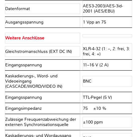
AES3-2003/AES-3id-
Datenformat
2001 (AES/EBU)
Ausgangsspannung
1 Vpp an 75 Ω
Weitere Anschlüsse
XLR-4-32 (1: –, 2: frei, 3:
Gleichstromanschluss (EXT DC IN)
frei, 4: +)
Eingangsspannung
11–16 V (2 A)
Kaskadierungs-, Word- und
Videoeingang
BNC
(CASCADE/WORD/VIDEO IN)
Eingangsspannung
TTL-Pegel (5 V)
Eingangsimpedanz
75 Ω ±10 %
Zulässige Freuquenzabweichung der
±100 ppm
externen Synchronisationsquelle
Kaskadierungs- und Wordausgang