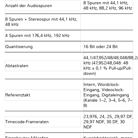
8 Spuren mit 44,1 kHz,
Anzahl der Audiospuren
48 kHz, 88,2 kHz, 96 kHz
8 Spuren + Stereospur mit 44,1 kHz,
48 kHz
4 Spuren mit 176,4 kHz, 192 kHz
Quantisierung
16 Bit oder 24 Bit
44,1/47,952/48/48,048/88,2
kHz (47,952/48,048: 48
Abtastraten
kHz ± 0,1 % Pull-up/Pull-
down)
Intern, Wordclock-
Eingang, Videoclock-
Referenztakt
Eingang, Digitaleingang
(Kanäle 1–2, 3–4, 5–6, 7–
8)
23,976, 24, 25, 29,97 DF,
Timecode-Frameraten
29,97 NDF, 30 DF, 30
NDF