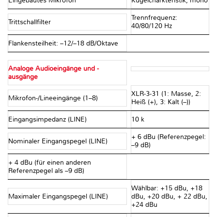
Eingebautes Mikrofon
Kugelcharkteristik, mono
Trennfrequenz:
Trittschallfilter
40/80/120 Hz
Flankensteilheit: –12/–18 dB/Oktave
Analoge Audioeingänge und -
ausgänge
XLR-3-31 (1: Masse, 2:
Mikrofon-/Lineeingänge (1–8)
Heiß (+), 3: Kalt (–))
Eingangsimpedanz (LINE)
10 kΩ
+ 6 dBu (Referenzpegel:
Nominaler Eingangspegel (LINE)
–9 dB)
+ 4 dBu (für einen anderen
Referenzpegel als –9 dB)
Wählbar: +15 dBu, +18
Maximaler Eingangspegel (LINE)
dBu, +20 dBu, + 22 dBu,
+24 dBu