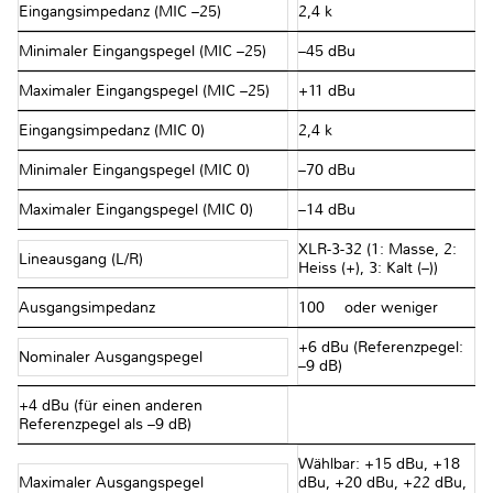
Eingangsimpedanz (MIC –25)
2,4 kΩ
Minimaler Eingangspegel (MIC –25)
–45 dBu
Maximaler Eingangspegel (MIC –25)
+11 dBu
Eingangsimpedanz (MIC 0)
2,4 kΩ
Minimaler Eingangspegel (MIC 0)
–70 dBu
Maximaler Eingangspegel (MIC 0)
–14 dBu
XLR-3-32 (1: Masse, 2:
Lineausgang (L/R)
Heiss (+), 3: Kalt (–))
Ausgangsimpedanz
100 Ω oder weniger
+6 dBu (Referenzpegel:
Nominaler Ausgangspegel
–9 dB)
+4 dBu (für einen anderen
Referenzpegel als –9 dB)
Wählbar: +15 dBu, +18
Maximaler Ausgangspegel
dBu, +20 dBu, +22 dBu,