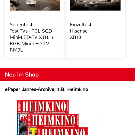
Serientest
Einzeltest
Test TVs · TCL SQD-
Hisense
Mini-LED-TV X11L +
XR10
RGB-Mini-LED-TV
RM9L
Neu im Shop
ePaper Jahres-Archive, z.B. Heimkino