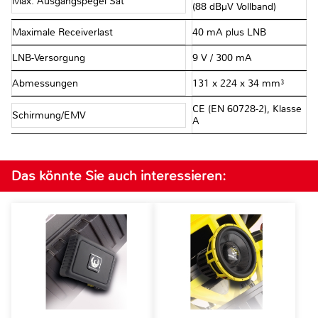
Max. Ausgangspegel Sat
(88 dBµV Vollband)
Maximale Receiverlast
40 mA plus LNB
LNB-Versorgung
9 V / 300 mA
Abmessungen
131 x 224 x 34 mm³
CE (EN 60728-2), Klasse
Schirmung/EMV
A
Das könnte Sie auch interessieren: