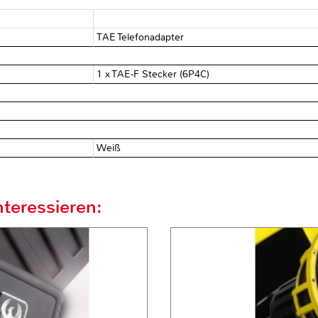
TAE Telefonadapter
1 x TAE-F Stecker (6P4C)
Weiß
teressieren: