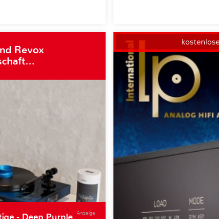
kostenlos
und Revox
schaft…
Anzeige
tige - Deep Purple