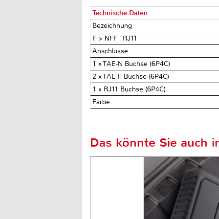
Technische Daten
Bezeichnung
F > NFF | RJ11
Anschlüsse
1 x TAE-N Buchse (6P4C)
2 x TAE-F Buchse (6P4C)
1 x RJ11 Buchse (6P4C)
Farbe
Das könnte Sie auch in