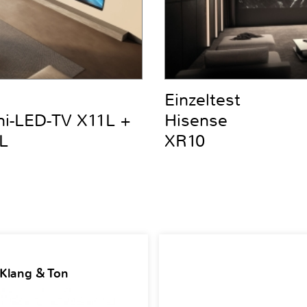
Einzeltest
ni-LED-TV X11L +
Hisense
L
XR10
 Klang & Ton