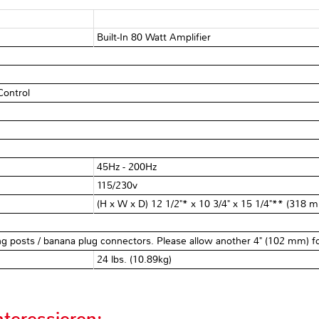
Built-In 80 Watt Amplifier
Control
45Hz - 200Hz
115/230v
(H x W x D) 12 1/2"* x 10 3/4" x 15 1/4"** (31
 posts / banana plug connectors. Please allow another 4" (102 mm) fo
24 lbs. (10.89kg)
teressieren: