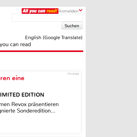
Anmelden
English (Google Translate)
 you can read
Anzeige
ren eine
– LIMITED EDITION
men Revox präsentieren
nierte Sonderedition...