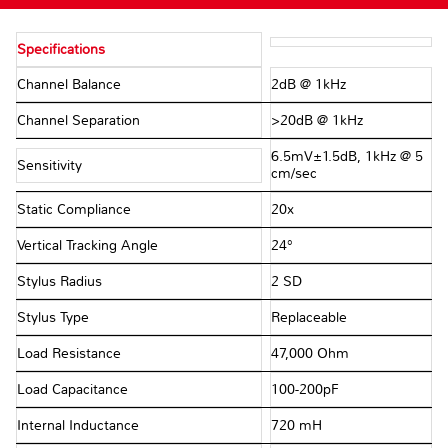
Specifications
Channel Balance
2dB @ 1kHz
Channel Separation
>20dB @ 1kHz
6.5mV±1.5dB, 1kHz @ 5
Sensitivity
cm/sec
Static Compliance
20x
Vertical Tracking Angle
24°
Stylus Radius
2 SD
Stylus Type
Replaceable
Load Resistance
47,000 Ohm
Load Capacitance
100-200pF
Internal Inductance
720 mH