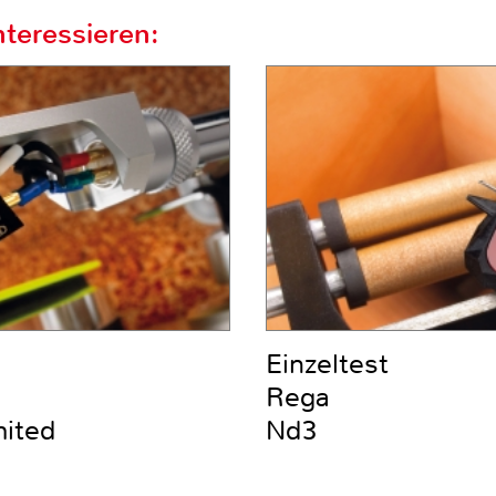
teressieren:
Einzeltest
Rega
mited
Nd3