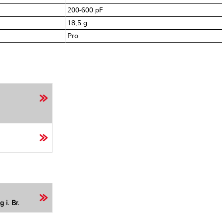
200-600 pF
18,5 g
Pro
 i. Br.