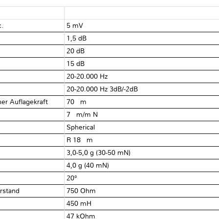
c.
5 mV
1,5 dB
20 dB
15 dB
20-20.000 Hz
20-20.000 Hz 3dB/-2dB
ner Auflagekraft
70 μm
h
7 μm/m N
Spherical
R 18 μm
3,0-5,0 g (30-50 mN)
4,0 g (40 mN)
20°
erstand
750 Ohm
450 mH
47 kOhm