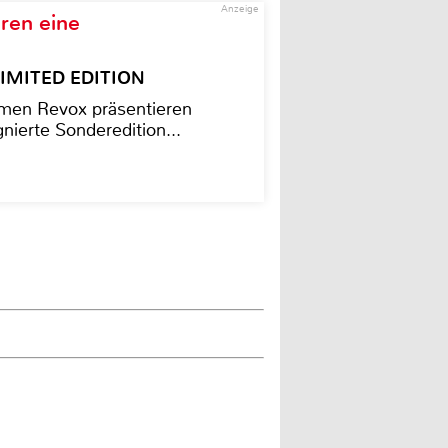
Anzeige
ren eine
– LIMITED EDITION
men Revox präsentieren
nierte Sonderedition...