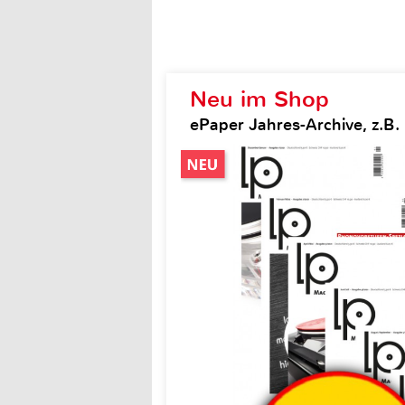
Neu im Shop
ePaper Jahres-Archive, z.B.