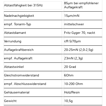
85µm bei empfohlener
Abtastfähigkeit bei 315Hz
Auflagekraft
Nadelnachgiebigkeit
15µm/mN
empf. Tonarm-Typ
mittelschwer
Abtastdiamant
Fritz Gyger 70, nackt
Verrundung
r/R 5/70µm
Auflagekraftbereich
20-25mN (2,0-2,5g)
empf. Auflagekraft
23mN (2,3g)
Abtastwinkel
20 Grad
Gleichstromwiderstand
6Ohm
empf. Abschlusswiderstand
10-200 Ohm
Gehäusematerial
Holz/Resin
Gewicht
10,5g