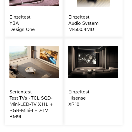
Einzeltest
Einzeltest
YBA
Audio System
Design One
M-500.4MD
Serientest
Einzeltest
Test TVs · TCL SQD-
Hisense
Mini-LED-TV X11L +
XR10
RGB-Mini-LED-TV
RM9L