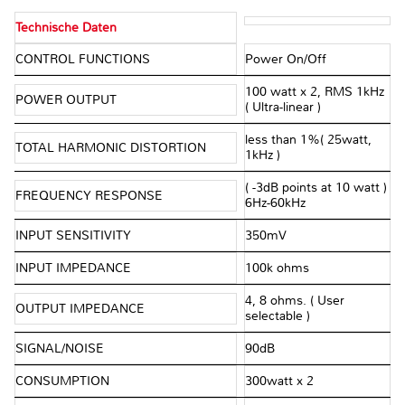
Technische Daten
CONTROL FUNCTIONS
Power On/Off
100 watt x 2, RMS 1kHz
POWER OUTPUT
( Ultra-linear )
less than 1%( 25watt,
TOTAL HARMONIC DISTORTION
1kHz )
( -3dB points at 10 watt )
FREQUENCY RESPONSE
6Hz-60kHz
INPUT SENSITIVITY
350mV
INPUT IMPEDANCE
100k ohms
4, 8 ohms. ( User
OUTPUT IMPEDANCE
selectable )
SIGNAL/NOISE
90dB
CONSUMPTION
300watt x 2