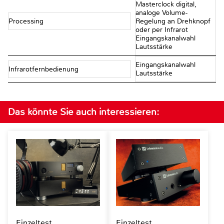
Masterclock digital,
analoge Volume-
Processing
Regelung an Drehknopf
oder per Infrarot
Eingangskanalwahl
Lautsstärke
Eingangskanalwahl
Infrarotfernbedienung
Lautsstärke
Das könnte Sie auch interessieren:
Einzeltest
Einzeltest