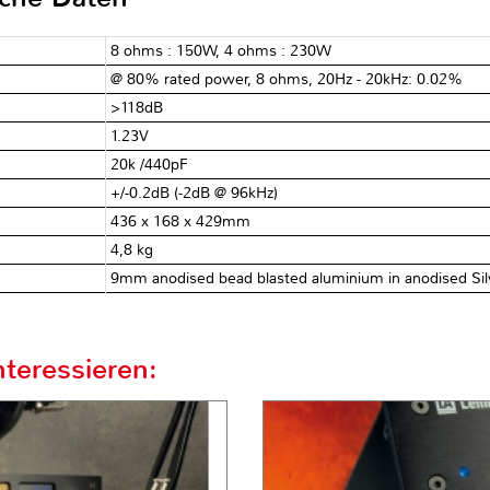
8 ohms : 150W, 4 ohms : 230W
@ 80% rated power, 8 ohms, 20Hz - 20kHz: 0.02%
)
>118dB
1.23V
20k /440pF
+/-0.2dB (-2dB @ 96kHz)
436 x 168 x 429mm
4,8 kg
9mm anodised bead blasted aluminium in anodised Silve
teressieren: