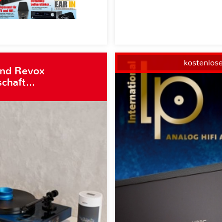
kostenlos
und Revox
schaft…