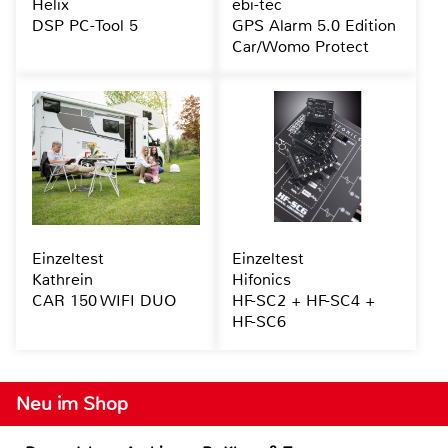
Helix
ebi-tec
DSP PC-Tool 5
GPS Alarm 5.0 Edition
Car/Womo Protect
Einzeltest
Einzeltest
Kathrein
Hifonics
CAR 150 WIFI DUO
HF-SC2 + HF-SC4 +
HF-SC6
Neu im Shop