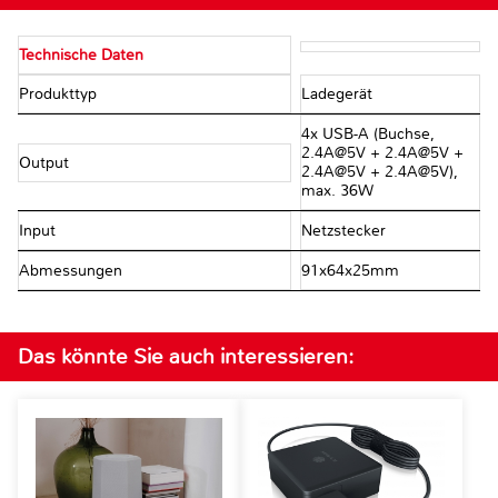
Technische Daten
Produkttyp
Ladegerät
4x USB-A (Buchse,
2.4A@5V + 2.4A@5V +
Output
2.4A@5V + 2.4A@5V),
max. 36W
Input
Netzstecker
Abmessungen
91x64x25mm
Das könnte Sie auch interessieren: