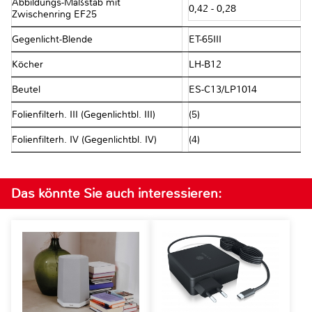
Abbildungs-Maßstab mit
0,42 - 0,28
Zwischenring EF25
Gegenlicht-Blende
ET-65III
Köcher
LH-B12
Beutel
ES-C13/LP1014
Folienfilterh. III (Gegenlichtbl. III)
(5)
Folienfilterh. IV (Gegenlichtbl. IV)
(4)
Das könnte Sie auch interessieren: