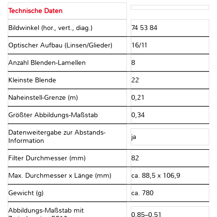
Technische Daten
Bildwinkel (hor., vert., diag.)
74 53 84
Optischer Aufbau (Linsen/Glieder)
16/11
Anzahl Blenden-Lamellen
8
Kleinste Blende
22
Naheinstell-Grenze (m)
0,21
Größter Abbildungs-Maßstab
0,34
Datenweitergabe zur Abstands-
ja
Information
Filter Durchmesser (mm)
82
Max. Durchmesser x Länge (mm)
ca. 88,5 x 106,9
Gewicht (g)
ca. 780
Abbildungs-Maßstab mit
0,85–0,51