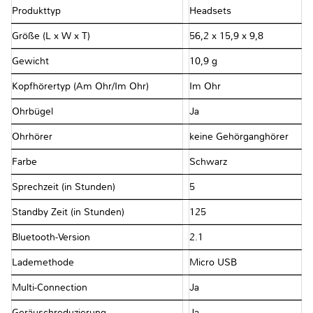
Produkttyp
Headsets
Größe (L x W x T)
56,2 x 15,9 x 9,8
Gewicht
10,9 g
Kopfhörertyp (Am Ohr/Im Ohr)
Im Ohr
Ohrbügel
Ja
Ohrhörer
keine Gehörganghörer
Farbe
Schwarz
Sprechzeit (in Stunden)
5
Standby Zeit (in Stunden)
125
Bluetooth-Version
2.1
Lademethode
Micro USB
Multi-Connection
Ja
Geräuschreduzierung
Ja