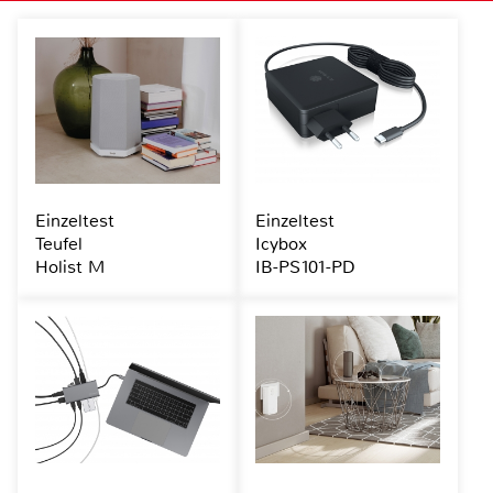
Einzeltest
Einzeltest
Teufel
Icybox
Holist M
IB-PS101-PD