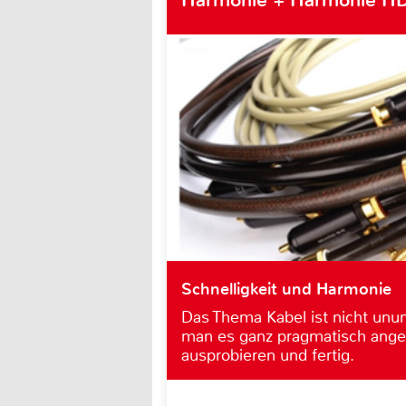
Schnelligkeit und Harmonie
Das Thema Kabel ist nicht unum
man es ganz pragmatisch ange
ausprobieren und fertig.