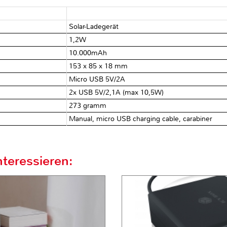
Solar-Ladegerät
1,2W
10.000mAh
153 x 85 x 18 mm
Micro USB 5V/2A
2x USB 5V/2,1A (max 10,5W)
273 gramm
Manual, micro USB charging cable, carabiner
teressieren: