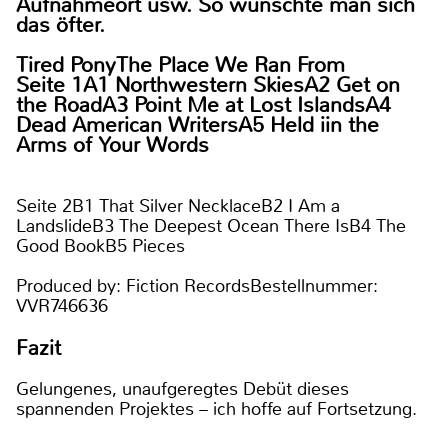
Aufnahmeort usw. So wünschte man sich
das öfter.
Tired PonyThe Place We Ran From
Seite 1A1 Northwestern SkiesA2 Get on
the RoadA3 Point Me at Lost IslandsA4
Dead American WritersA5 Held iin the
Arms of Your Words
Seite 2B1 That Silver NecklaceB2 I Am a
LandslideB3 The Deepest Ocean There IsB4 The
Good BookB5 Pieces
Produced by: Fiction RecordsBestellnummer:
VVR746636
Fazit
Gelungenes, unaufgeregtes Debüt dieses
spannenden Projektes – ich hoffe auf Fortsetzung.