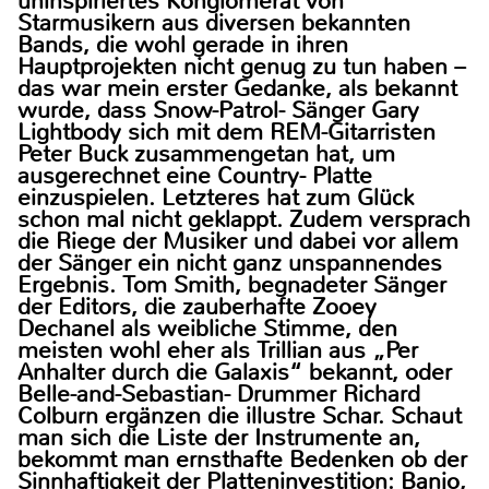
uninspiriertes Konglomerat von
Starmusikern aus diversen bekannten
Bands, die wohl gerade in ihren
Hauptprojekten nicht genug zu tun haben –
das war mein erster Gedanke, als bekannt
wurde, dass Snow-Patrol- Sänger Gary
Lightbody sich mit dem REM-Gitarristen
Peter Buck zusammengetan hat, um
ausgerechnet eine Country- Platte
einzuspielen. Letzteres hat zum Glück
schon mal nicht geklappt. Zudem versprach
die Riege der Musiker und dabei vor allem
der Sänger ein nicht ganz unspannendes
Ergebnis. Tom Smith, begnadeter Sänger
der Editors, die zauberhafte Zooey
Dechanel als weibliche Stimme, den
meisten wohl eher als Trillian aus „Per
Anhalter durch die Galaxis“ bekannt, oder
Belle-and-Sebastian- Drummer Richard
Colburn ergänzen die illustre Schar. Schaut
man sich die Liste der Instrumente an,
bekommt man ernsthafte Bedenken ob der
Sinnhaftigkeit der Platteninvestition: Banjo,