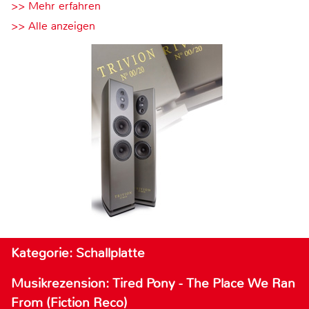
>> Mehr erfahren
>> Alle anzeigen
Kategorie: Schallplatte
Musikrezension: Tired Pony - The Place We Ran
From (Fiction Reco)