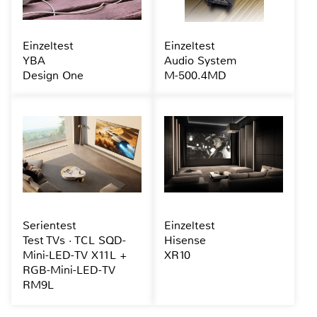
Einzeltest
Einzeltest
YBA
Audio System
Design One
M-500.4MD
Serientest
Einzeltest
Test TVs · TCL SQD-
Hisense
Mini-LED-TV X11L +
XR10
RGB-Mini-LED-TV
RM9L