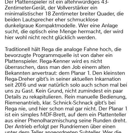
Der Plattenspieler ist ein altehrwürdiges 43-
Zentimeter-Gerät, der Vollverstärker ein
minimalistischer 18 Zentimeter breiter Quader, die
beiden Lautsprecher eher schmucklose
dunkelgraue Kompaktmodelle. Wer eine Anlage
sucht, die optisch eine Menge hermacht, der wird
hier wohl nicht recht glücklich werden.
Traditionell hält Rega die analoge Fahne hoch, die
bevorzugte Programmquelle ist von daher ein
Plattenspieler. Rega-Kenner wird es nicht
überraschen, dass man den Job einem alten
Bekannten anvertraut: dem Planar 1. Den kleinsten
Rega-Dreher gibt’s in seiner aktuellen Inkarnation
seit 2016 und war natürlich solo auch schon mal bei
uns zu Gast. Kein Grund, nicht zumindest ein paar
Details zu rekapitulieren. Rein manuelle Bedienung,
Riemenantrieb, klar. Schnick-Schnack gibt’s bei
Rega nie, und hier schon mal gar nicht. Der Planar 1
ist ein simples MDF-Brett, auf dem ein Plattenteller
aus einer Phenolharzmischung seine Runden dreht.
Der Antrieb erfolgt per Rundriemen über einen
unter dem Teller angeordneten Subteller. Wer die