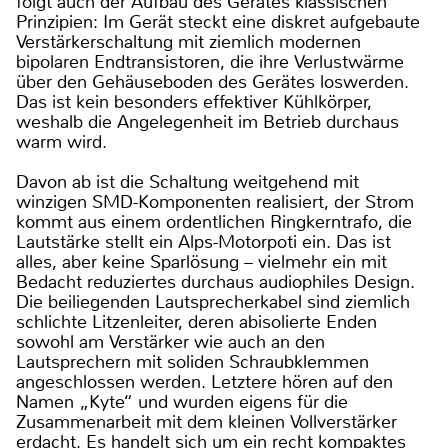
folgt auch der Aufbau des Gerätes klassischen
Prinzipien: Im Gerät steckt eine diskret aufgebaute
Verstärkerschaltung mit ziemlich modernen
bipolaren Endtransistoren, die ihre Verlustwärme
über den Gehäuseboden des Gerätes loswerden.
Das ist kein besonders effektiver Kühlkörper,
weshalb die Angelegenheit im Betrieb durchaus
warm wird.
Davon ab ist die Schaltung weitgehend mit
winzigen SMD-Komponenten realisiert, der Strom
kommt aus einem ordentlichen Ringkerntrafo, die
Lautstärke stellt ein Alps-Motorpoti ein. Das ist
alles, aber keine Sparlösung – vielmehr ein mit
Bedacht reduziertes durchaus audiophiles Design.
Die beiliegenden Lautsprecherkabel sind ziemlich
schlichte Litzenleiter, deren abisolierte Enden
sowohl am Verstärker wie auch an den
Lautsprechern mit soliden Schraubklemmen
angeschlossen werden. Letztere hören auf den
Namen „Kyte“ und wurden eigens für die
Zusammenarbeit mit dem kleinen Vollverstärker
erdacht. Es handelt sich um ein recht kompaktes