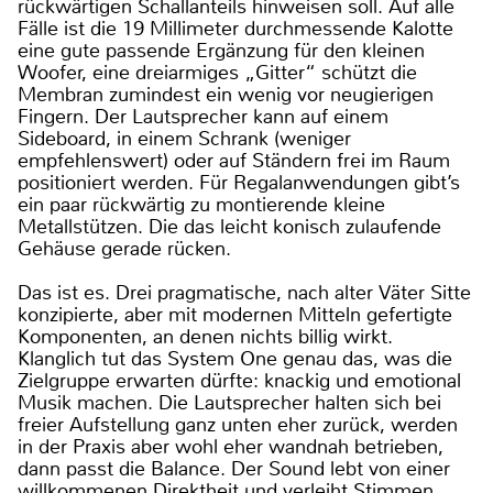
rückwärtigen Schallanteils hinweisen soll. Auf alle
Fälle ist die 19 Millimeter durchmessende Kalotte
eine gute passende Ergänzung für den kleinen
Woofer, eine dreiarmiges „Gitter“ schützt die
Membran zumindest ein wenig vor neugierigen
Fingern. Der Lautsprecher kann auf einem
Sideboard, in einem Schrank (weniger
empfehlenswert) oder auf Ständern frei im Raum
positioniert werden. Für Regalanwendungen gibt’s
ein paar rückwärtig zu montierende kleine
Metallstützen. Die das leicht konisch zulaufende
Gehäuse gerade rücken.
Das ist es. Drei pragmatische, nach alter Väter Sitte
konzipierte, aber mit modernen Mitteln gefertigte
Komponenten, an denen nichts billig wirkt.
Klanglich tut das System One genau das, was die
Zielgruppe erwarten dürfte: knackig und emotional
Musik machen. Die Lautsprecher halten sich bei
freier Aufstellung ganz unten eher zurück, werden
in der Praxis aber wohl eher wandnah betrieben,
dann passt die Balance. Der Sound lebt von einer
willkommenen Direktheit und verleiht Stimmen