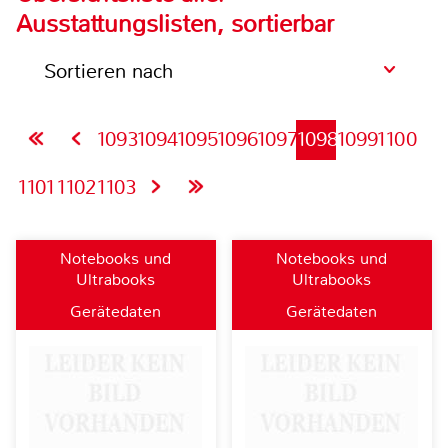
Ausstattungslisten, sortierbar
Sortieren nach
1093
1094
1095
1096
1097
1098
1099
1100
1101
1102
1103
Notebooks und
Notebooks und
Ultrabooks
Ultrabooks
Gerätedaten
Gerätedaten