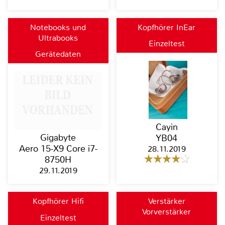
Notebooks und
Kopfhörer InEar
Ultrabooks
Einzeltest
Gerätedaten
Cayin
Gigabyte
YB04
Aero 15-X9 Core i7-
28.11.2019
8750H
29.11.2019
Kopfhörer Hifi
Verstärker
Vorverstärker
Einzeltest