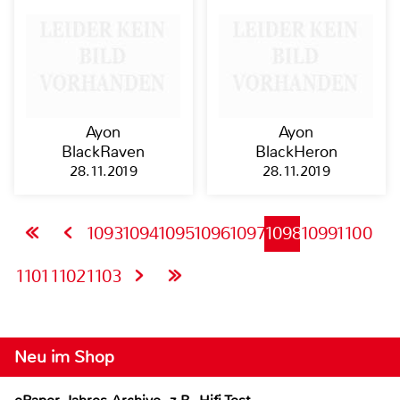
Ayon
Ayon
BlackRaven
BlackHeron
28.11.2019
28.11.2019
1093
1094
1095
1096
1097
1098
1099
1100
1101
1102
1103
Neu im Shop