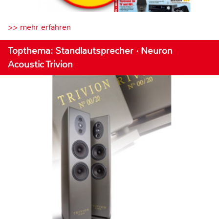
>> mehr erfahren
Topthema: Standlautsprecher · Neuron
Acoustic Trivion