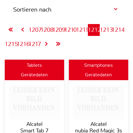
Sortieren nach
1207
1208
1209
1210
1211
1212
1213
1214
1215
1216
1217
Tablets
Smartphones
Gerätedaten
Gerätedaten
Alcatel
Alcatel
Smart Tab 7
nubia Red Magic 3s