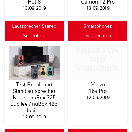
Hot 8
Camon 12 Pro
13.09.2019
13.09.2019
Lautsprecher Stereo
Smartphones
Serientest
Gerätedaten
Test Regal- und
Meizu
Standlautsprecher
16s Pro
Nubert nuBox 325
12.09.2019
Jubliee / nuBox 425
Jubilee
12.09.2019