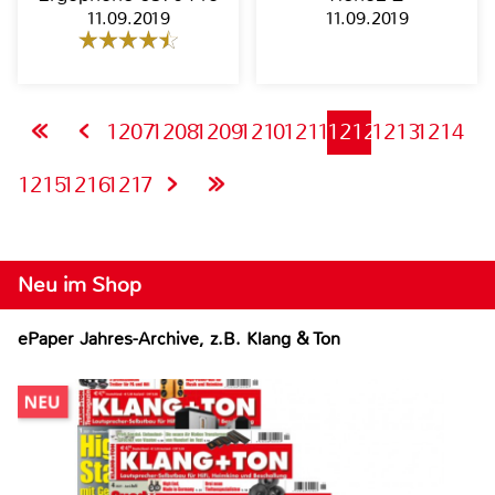
11.09.2019
11.09.2019
1207
1208
1209
1210
1211
1212
1213
1214
1215
1216
1217
Neu im Shop
ePaper Jahres-Archive, z.B. Klang & Ton