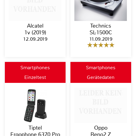
Alcatel
Technics
1v (2019)
SL-1500C
12.09.2019
11.09.2019
Smartphones
Smartphones
Einzeltest
Gerätedaten
Tiptel
Oppo
Ergophone 6370 Pro
Reno2 Z