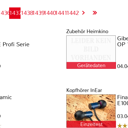
1436
1437
1438
1439
1440
1441
1442
Zubehör Heimkino
Gibe
Profi Serie
OP 
Gerätedaten
9
04.0
Kopfhörer InEar
amic
Fina
d
E10
9
03.0
Einzeltest