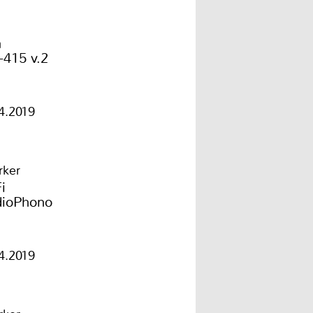
a
-415 v.2
4.2019
rker
i
dioPhono
4.2019