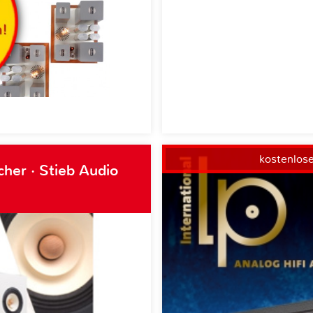
kostenlos
her · Stieb Audio