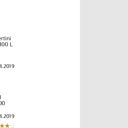
rtini
100 L
4.2019
l
00
4.2019