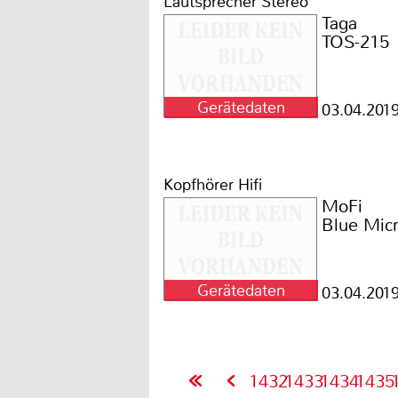
Lautsprecher Stereo
Taga
TOS-215
Gerätedaten
03.04.201
Kopfhörer Hifi
MoFi
Blue Mic
Gerätedaten
03.04.201
1432
1433
1434
1435