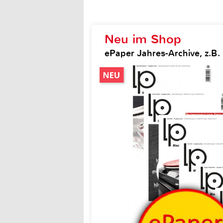
Neu im Shop
ePaper Jahres-Archive, z.B.