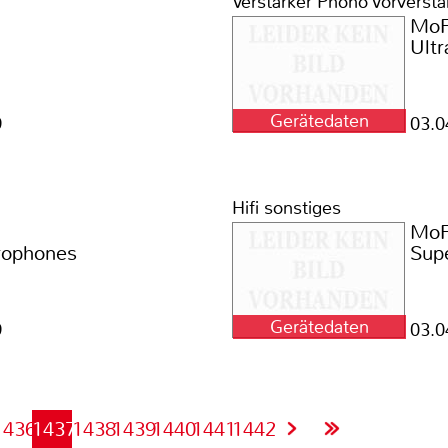
Verstärker Phono Vorverstä
MoF
Ult
Gerätedaten
9
03.0
Hifi sonstiges
MoF
rophones
Sup
Gerätedaten
9
03.0
1436
1437
1438
1439
1440
1441
1442