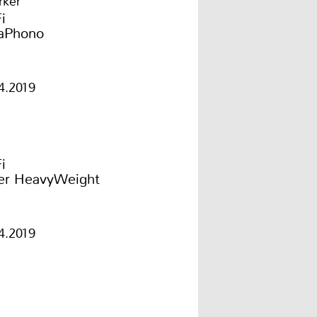
rker
i
raPhono
4.2019
i
er HeavyWeight
4.2019