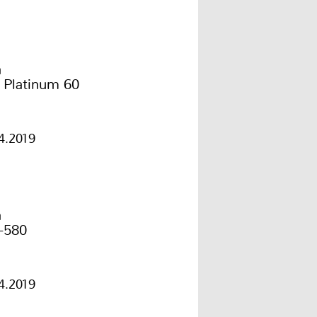
a
 Platinum 60
4.2019
a
-580
4.2019