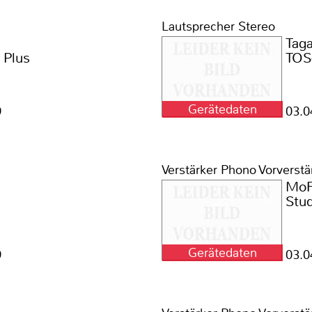
Lautsprecher Stereo
Tag
 Plus
TOS
Gerätedaten
9
03.0
Verstärker Phono Vorverstä
MoF
Stu
Gerätedaten
9
03.0