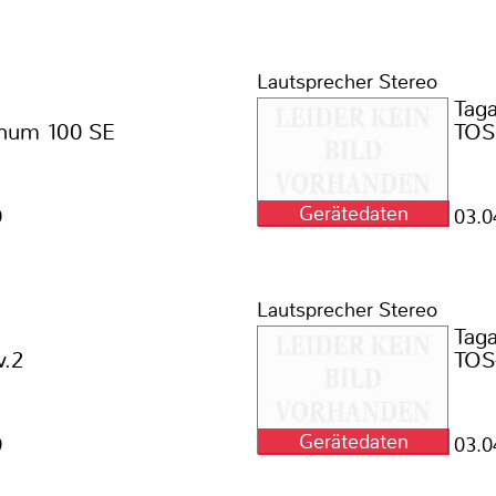
Lautsprecher Stereo
Tag
inum 100 SE
TOS
Gerätedaten
9
03.0
Lautsprecher Stereo
Tag
v.2
TOS
Gerätedaten
9
03.0