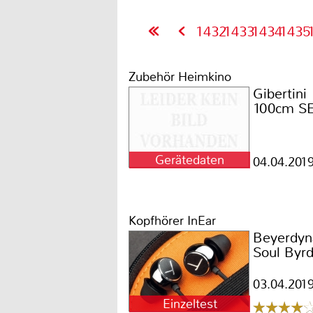
1432
1433
1434
1435
Zubehör Heimkino
Gibertini
100cm SE 
Gerätedaten
04.04.201
Kopfhörer InEar
Beyerdyn
Soul Byr
03.04.201
Einzeltest