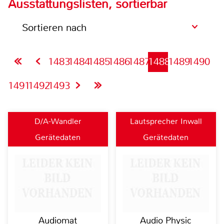
Ausstattungslisten, sortierbar
Sortieren nach
1483
1484
1485
1486
1487
1488
1489
1490
1491
1492
1493
D/A-Wandler
Lautsprecher Inwall
Gerätedaten
Gerätedaten
Audiomat
Audio Physic