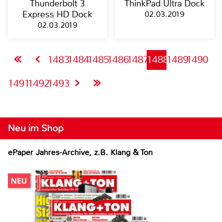
Thunderbolt 3
ThinkPad Ultra Dock
Express HD Dock
02.03.2019
02.03.2019
1483
1484
1485
1486
1487
1488
1489
1490
1491
1492
1493
Neu im Shop
ePaper Jahres-Archive, z.B. Klang & Ton