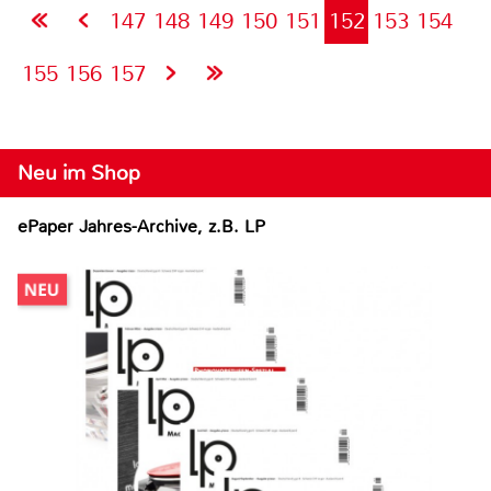
147
148
149
150
151
152
153
154
155
156
157
Neu im Shop
ePaper Jahres-Archive, z.B. LP