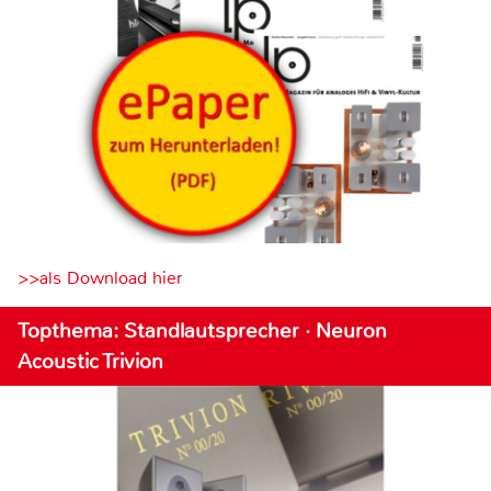
>>als Download hier
Topthema: Standlautsprecher · Neuron
Acoustic Trivion