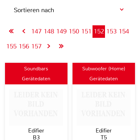
Sortieren nach
147
148
149
150
151
152
153
154
155
156
157
Soundbars
Subwoofer (Home)
Gerätedaten
Gerätedaten
Edifier
Edifier
B3
T5