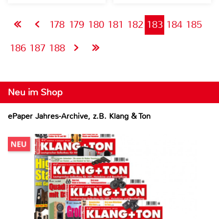
178
179
180
181
182
183
184
185
186
187
188
Neu im Shop
ePaper Jahres-Archive, z.B. Klang & Ton