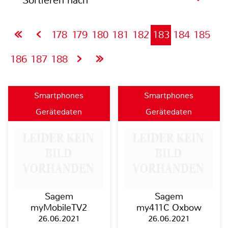
Sortieren nach
178
179
180
181
182
183
184
185
186
187
188
Smartphones
Smartphones
Gerätedaten
Gerätedaten
Sagem
Sagem
myMobileTV2
my411C Oxbow
26.06.2021
26.06.2021